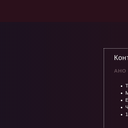
Кон
АНО
М
E
Ч
1