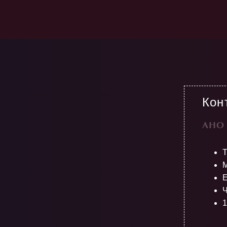
Кон
АНО 
М
E
Ч
1