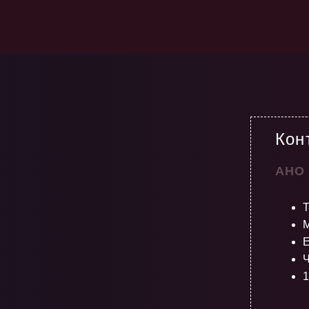
Кон
АНО
М
E
Ч
1