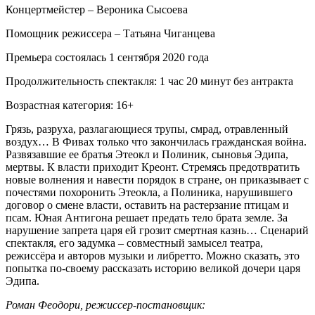
Концертмейстер – Вероника Сысоева
Помощник режиссера – Татьяна Чиганцева
Премьера состоялась 1 сентября 2020 года
Продолжительность спектакля: 1 час 20 минут без антракта
Возрастная категория: 16+
Грязь, разруха, разлагающиеся трупы, смрад, отравленный
воздух… В Фивах только что закончилась гражданская война.
Развязавшие ее братья Этеокл и Полиник, сыновья Эдипа,
мертвы. К власти приходит Креонт. Стремясь предотвратить
новые волнения и навести порядок в стране, он приказывает с
почестями похоронить Этеокла, а Полиника, нарушившего
договор о смене власти, оставить на растерзание птицам и
псам. Юная Антигона решает предать тело брата земле. За
нарушение запрета царя ей грозит смертная казнь… Сценарий
спектакля, его задумка – совместный замысел театра,
режиссёра и авторов музыки и либретто. Можно сказать, это
попытка по-своему рассказать историю великой дочери царя
Эдипа.
Роман Феодори, режиссер-постановщик: