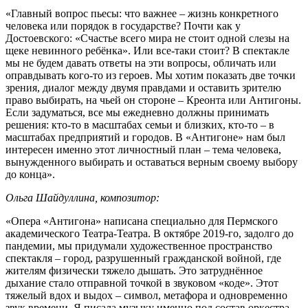
«Главный вопрос пьесы: что важнее – жизнь конкретного
человека или порядок в государстве? Почти как у
Достоевского: «Счастье всего мира не стоит одной слезы на
щеке невинного ребёнка». Или все-таки стоит? В спектакле
мы не будем давать ответы на эти вопросы, обличать или
оправдывать кого-то из героев. Мы хотим показать две точки
зрения, диалог между двумя правдами и оставить зрителю
право выбирать, на чьей он стороне – Креонта или Антигоны.
Если задуматься, все мы ежедневно должны принимать
решения: кто-то в масштабах семьи и близких, кто-то – в
масштабах предприятий и городов. В «Антигоне» нам был
интересен именно этот личностный план – тема человека,
вынужденного выбирать и оставаться верным своему выбору
до конца».
Ольга Шайдуллина, композитор:
«Опера «Антигона» написана специально для Пермского
академического Театра-Театра. В октябре 2019-го, задолго до
пандемии, мы придумали художественное пространство
спектакля – город, разрушенный гражданской войной, где
жителям физически тяжело дышать. Это затруднённое
дыхание стало отправной точкой в звуковом «коде». Этот
тяжелый вдох и выдох – символ, метафора и одновременно
звук времени. Я писала музыку именно под состав оркестра