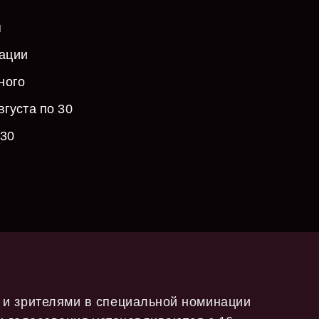
я
нации
ного
вгуста по 30
 30
 и зрителями в специальной номинации