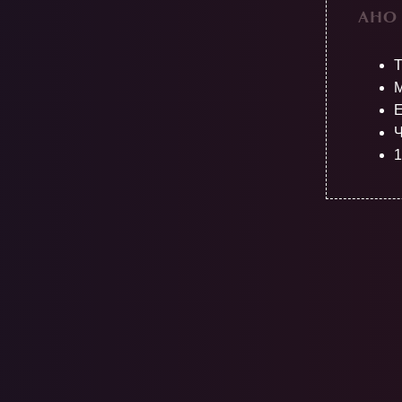
АНО 
М
E
Ч
1