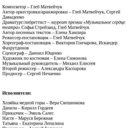
Композитор – Глеб Матвейчук
Автор оркестровки/аранжировки – Глеб Матвейчук, Сергей
Давыденко
Драматург/либреттист –
лауреат премии «Музыкальное сердце
театра»
Софья Стрейзанд, Глеб Матвейчук
Автор песенных текстов – Елена Ханпира
Режиссер-постановщик – Глеб Матвейчук
Хореограф-постановщик – Виктория Гончарова, Искандер
Фахрутдинов
Сценограф – Даниил Ющенко
Художник по костюмам – Елена Симонова
Музыкальный руководитель – Михаил Елисеев
Второй режиссер – Александра Каспарова
Продюсер – Сергей Нечаенко
Исполнители:
Хозяйка медной горы – Вера Свешникова
Данила – Кирилл Гордеев
Приказчик – Эмиль Салес
Настя – Маруся Бережная
Татьяна – Екатерина Лепилина