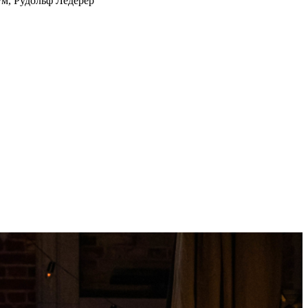
ум, Рудольф Ледерер