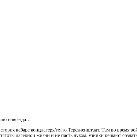
орию навсегда…
стория кабаре концлагеря/гетто Терезиенштадт. Там во время в
яготы лагерной жизни и не пасть духом, узники решают создать 