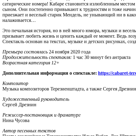
сатирические номера! Кабаре становится излюбленным местом 
сыном. Они постепенно привыкают к трудностям и тоже начина
приезжает и веселый старик Мендель, не унывающий ни в какой
налаживается…
Это печальная история, но в ней много юмора, музыки и весел
призывает любить жизнь и ценить каждый ее момент. Ведь лозу
Спектакль основан на текстах, музыке и детских рисунках, соз
Премьера состоялась
24 ноября 2020 года
Продолжительность спектакля:
1 час 30 минут без антракта
Возрастная категория 12+
Дополнительная информация о спектакле:
https://cabaret-te
Композитор
Музыка композиторов Терезиенштадта, а также Сергея Дрезнин
Художественный руководитель
Сергей Дрезнин
Режиссер-постановщик и драматург
Нина Чусова
Автор песенных текстов