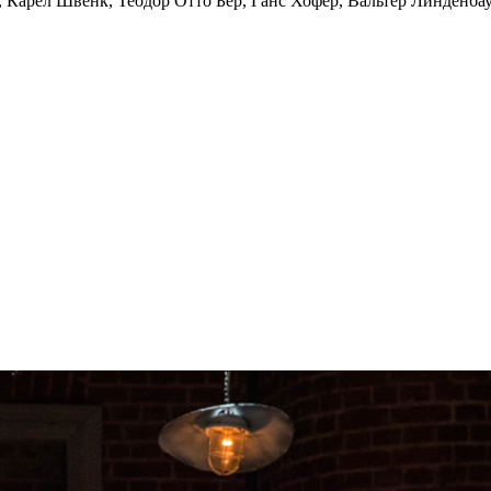
 Карел Швенк, Теодор Отто Бер, Ганс Хофер, Вальтер Линденба