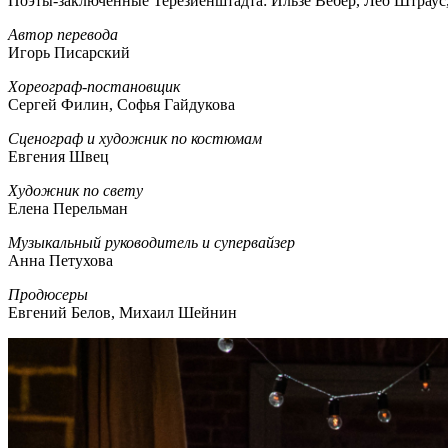
Поэты-заключённые Терезиенштадта: Ильзе Вебер, Лео Штраус,
Автор перевода
Игорь Писарский
Хореограф-постановщик
Сергей Филин, Софья Гайдукова
Сценограф и художник по костюмам
Евгения Швец
Художник по свету
Елена Перельман
Музыкальный руководитель и супервайзер
Анна Петухова
Продюсеры
Евгений Белов, Михаил Шейнин