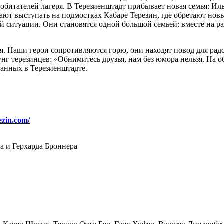
обитателей лагеря. В Терезиенштадт прибывает новая семья: Иль
ют выступать на подмостках Кабаре Терезин, где обретают нов
 ситуации. Они становятся одной большой семьей: вместе на раб
ья. Наши герои сопротивляются горю, они находят повод для рад
нг терезинцев: «Обнимитесь друзья, нам без юмора нельзя. На 
данных в Терезиенштадте.
rezin.com/
а и Герхарда Броннера