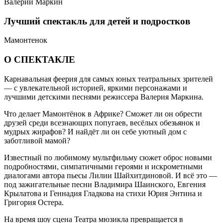
Валерий Маркин
Лучший спектакль для детей и подростков
Мамонтенок
О СПЕКТАКЛЕ
Карнавальная феерия для самых юных театральных зрителей
— с увлекательной историей, яркими персонажами и
лучшими детскими песнями режиссера Валерия Маркина.
Что делает Мамонтёнок в Африке? Сможет ли он обрести
друзей среди всезнающих попугаев, весёлых обезьянок и
мудрых жирафов? И найдёт ли он себе уютный дом с
заботливой мамой?
Известный по любимому мультфильму сюжет оброс новыми
подробностями, симпатичными героями и искрометными
диалогами автора пьесы Лилии Шайхитдиновой. И всё это —
под зажигательные песни Владимира Шаинского, Евгения
Крылатова и Геннадия Гладкова на стихи Юрия Энтина и
Григория Остера.
На время шоу сцена Театра мюзикла превращается в