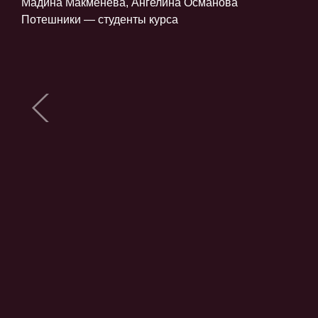
Мадина Макменева, Ангелина Османова
Потешники — студенты курса