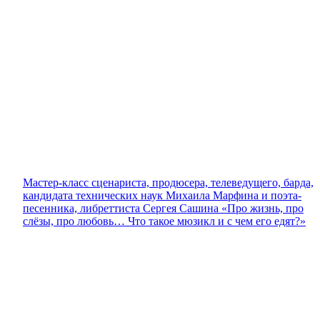
Мастер-класс сценариста, продюсера, телеведущего, барда,
кандидата технических наук Михаила Марфина и поэта-
песенника, либреттиста Сергея Сашина «Про жизнь, про
слёзы, про любовь… Что такое мюзикл и с чем его едят?»