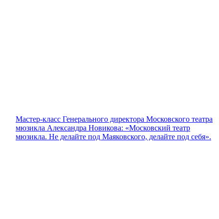
Мастер-класс Генерального директора Московского театра
мюзикла Александра Новикова: «Московский театр
мюзикла. Не делайте под Маяковского, делайте под себя».