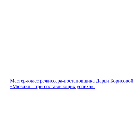
Мастер-класс режиссера-постановщика Дарьи Борисовой
«Мюзикл – три составляющих успеха».